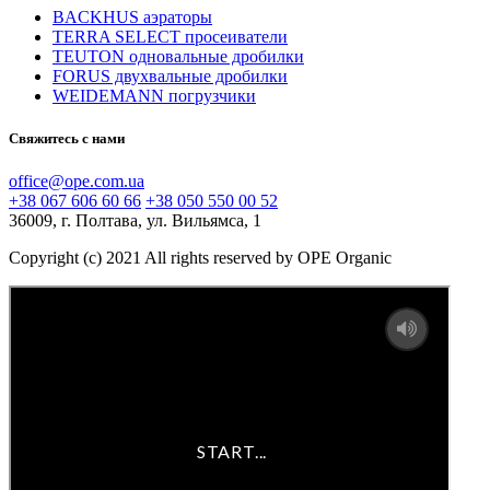
BACKHUS аэраторы
TERRA SELECT просеиватели
TEUTON одновальные дробилки
FORUS двухвальные дробилки
WEIDEMANN погрузчики
Свяжитесь с нами
office@ope.com.ua
+38 067 606 60 66
+38 050 550 00 52
36009, г. Полтава, ул. Вильямса, 1
Copyright (c) 2021 All rights reserved by OPE Organic