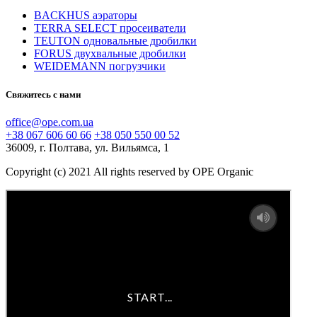
BACKHUS аэраторы
TERRA SELECT просеиватели
TEUTON одновальные дробилки
FORUS двухвальные дробилки
WEIDEMANN погрузчики
Свяжитесь с нами
office@ope.com.ua
+38 067 606 60 66
+38 050 550 00 52
36009, г. Полтава, ул. Вильямса, 1
Copyright (c) 2021 All rights reserved by OPE Organic