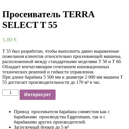
Просеиватель TERRA
SELECT T 55
1,00
€
T 55 был разработан, чтобы выполнить давно выраженные
пожелания клиентов относительно просеивающей машины,
расположенной между стандартными моделями T 50 и T 60.
Обладает впечатляющим сочетанием инновационных
технических решений и гибкости управления.
При длине барабана 5 500 мм и диаметре 2 000 мм машина T
55 достигает производительности до 170 м³ в час.
Просеиватель
Интересует
TERRA
SELECT
T
Привод просеивателя барабана совместим как с
55
барабанами производства Eggersmann, так и с
quantity
барабанами других производителей.
Загрузочный бункер до 5 м³